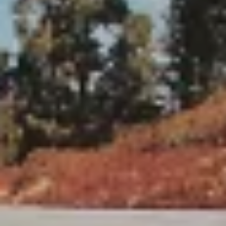
----
----