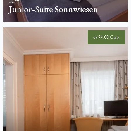
32m²
Junior-Suite Sonnwiesen
97,00 €
da
p.p.