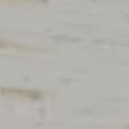
----
----