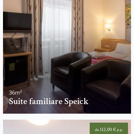
36m²
Suite familiare Speick
112,00 €
da
p.p.