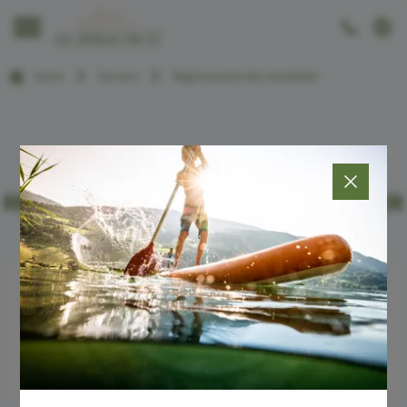
----
home
Servizio
Registrazione alla newsletter

REGISTRAZIONE ALLA NEWSLETTER