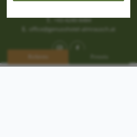
----
9546 Bad Kleinkirchheim
T.
+43-4240-8484
E.
office@genusshotel-almrausch.at
----
Richiesta
Prenota
© Almrausch 2026
Impronta
Protezione dei dati
GTC
Contattateci