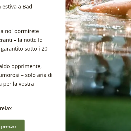
a estiva a Bad
 Almrausch all'Hotel Gourm
a noi dormirete
anti – la notte le
arantito sotto i 20
aldo opprimente,
umorosi – solo aria di
 per la vostra
relax
 prezzo