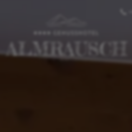
-----
+