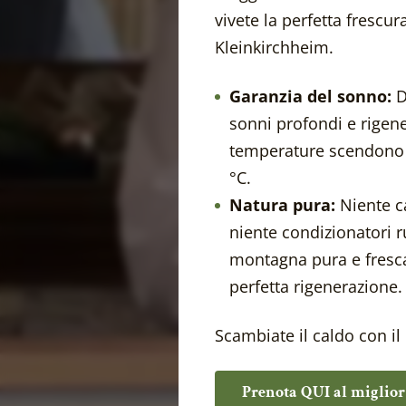
vivete la perfetta frescur
Dalla Pensione
Kleinkirchheim.
Garanzia del sonno:
D
sonni profondi e rigener
temperature scendono g
°C.
Natura pura:
Niente c
niente condizionatori r
montagna pura e fresca
perfetta rigenerazione.
Scambiate il caldo con il 
Prenota QUI al miglior