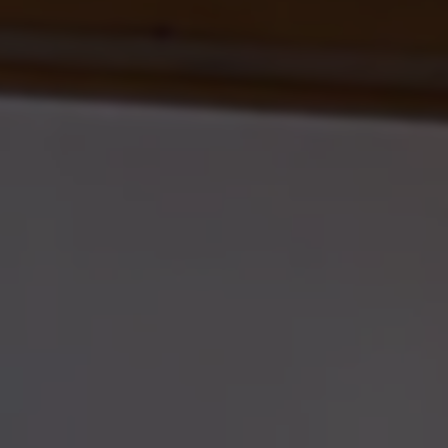
-----