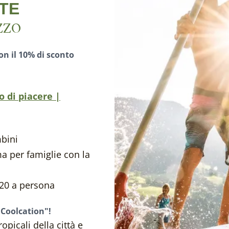
TE
ZZO
con il 10% di sconto
 di piacere |
bini
 per famiglie con la
20 a persona
VIAGGIO NEL FU
"Coolcation"!
ropicali della città e