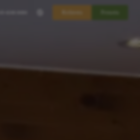
----
Richiesta
Prenota
43-4240-8484