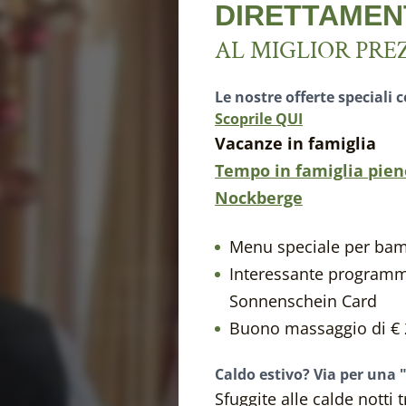
DIRETTAMEN
AL MIGLIOR PRE
Le nostre offerte speciali 
Scoprile QUI
Vacanze in famiglia
Tempo in famiglia pieno
Nockberge
Menu speciale per bam
Interessante programma
Sonnenschein Card
Buono massaggio di € 
UN 
Caldo estivo? Via per una 
Sfuggite alle calde notti t