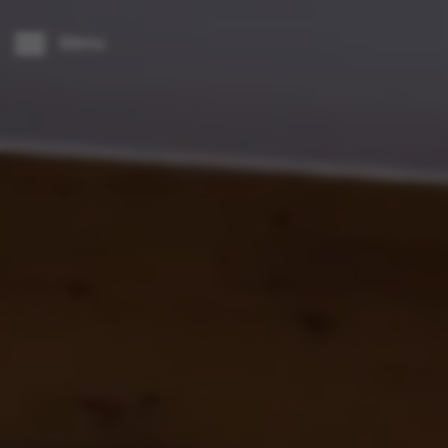
----
Menu