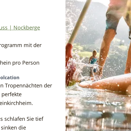
-----
nuss | Nockberge
programm mit der
chein pro Person
olcation
ßen Tropennächten der
 perfekte
einkirchheim.
 schlafen Sie tief
 sinken die