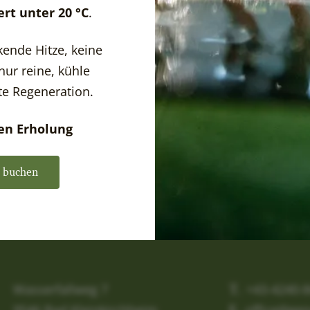
ert unter 20 °C
.
ende Hitze, keine
nur reine, kühle
kte Regeneration.
en Erholung
 buchen
Wasserfallweg 7
T.
+43-4240-
9546 Bad Kleinkirchheim
office@gen