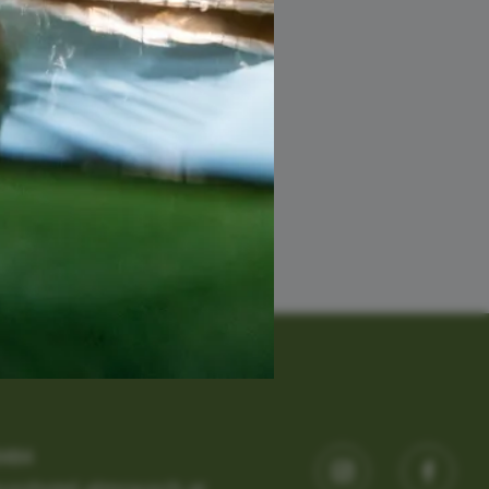
8484
usshotel-almrausch.at