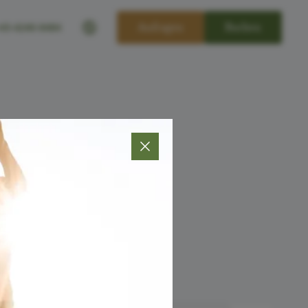
----
Anfragen
Buchen
43-4240-8484

DUNG