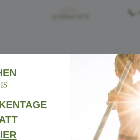
-----
+
HEN
IS
SLETTERANMEL
CKENTAGE
ATT
IER