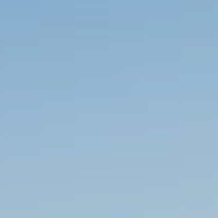
----
----