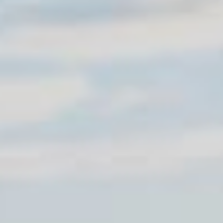
----
----