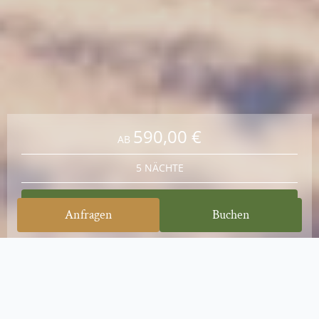
590,00 €
AB
5 NÄCHTE
Zum Bestpreis buchen
Anfragen
Buchen
Freie Pisten, Winterruhe & 1 Nacht geschenkt
Träumen Sie von unberührten Pisten und