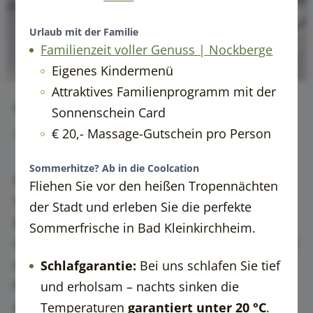
Urlaub mit der Familie
Familienzeit voller Genuss | Nockberge
Eigenes Kindermenü
Attraktives Familienprogramm mit der
SCHNEESCHUHWANDERN
Sonnenschein Card
€ 20,- Massage-Gutschein pro Person
WILL GELERNT SEIN
Sommerhitze? Ab in die Coolcation
Grundsätzlich ist das Wandern mit den
Fliehen Sie vor den heißen Tropennächten
Schneeschuhen schnell erlernt. Man geht etwas
der Stadt und erleben Sie die perfekte
breiter und die Ähnlichkeit mit dem Entengang
Sommerfrische in Bad Kleinkirchheim.
ist nicht zu leugnen, aber wichtig ist, sich immer
diagonal zu bewegen. Wobei der Fuß nie ganz
Schlafgarantie:
Bei uns schlafen Sie tief
hochgehoben und wieder auf der Schneefläche
und erholsam – nachts sinken die
aufgesetzt wird, sondern der Schneeschuh
Temperaturen
garantiert unter 20 °C
.