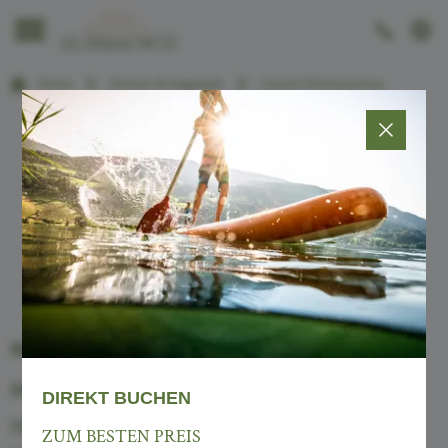
----
Home
Zimmer & Angebote
Unsere Zimmerpreise

DIE PREISE
im 4-Sterne-Hotel Almrausch
SOMMERPREISE 2026 | SAISONSTART
14.05.2026
DIREKT BUCHEN
PREISE PRO PERSON & INKL. ALMRAUSCH-
ZUM BESTEN PREIS