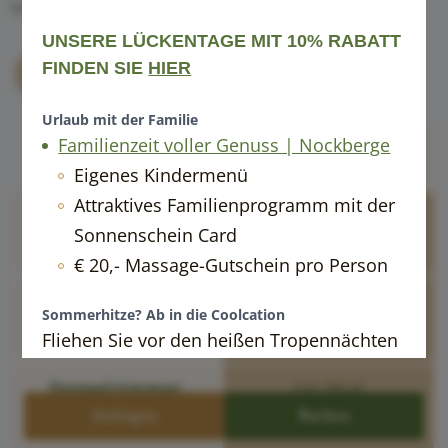
----
VERWÖHNPENSION
UNSERE LÜCKENTAGE MIT 10% RABATT
FINDEN SIE
HIER
----
Urlaub mit der Familie
Familienzeit voller Genuss | Nockberge
Wandergenuss
Kärntner Sommer
5/13/2026 - 6/25/2026
6/26/2026 - 8/27/2026
Eigenes Kindermenü
Attraktives Familienprogramm mit der
Doppelzimmer
110,00 €
124,00 €
Sonnwiesen
Sonnenschein Card
ohne Balkon, 22m²
€ 20,- Massage-Gutschein pro Person
Doppelzimmer
115,00 €
129,00 €
Sommerhitze? Ab in die Coolcation
Zirbe-Birke
mit Ostbalkon, 23m²
Fliehen Sie vor den heißen Tropennächten
der Stadt und erleben Sie die perfekte
Doppelzimmer
117,00 €
131,00 €
Sommerfrische in Bad Kleinkirchheim.
Almrausch
Anfragen
Buchen
mit Südbalkon, 22m²