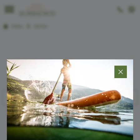
----
Home
Service
SUCHE

text-gray-600
🔍