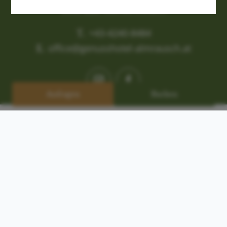
----
9546 Bad Kleinkirchheim
T.
+43-4240-8484
E.
office@genusshotel-almrausch.at
----
Anfragen
Buchen
© Almrausch 2026
Impressum
Datenschutz
AGB
Kontakt